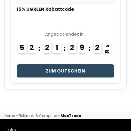
15% UGREEN Rabattcode
Angebot endet in...
5
2
2
1
2
9
2
4
ZUM GUTSCHEIN
Home
>
Elektronik & Computer
>
MacTrade
Links