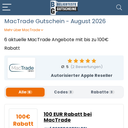
MacTrade Gutschein - August 2026
Mehr über MacTrade
MacTrade ist euer Spezialist für Apple-Produkte – vom
6 aktuelle MacTrade Angebote mit bis zu 100€
MacBook über iPad und iPhone bis zu Zubehör und
Rabatt
Restposten. Der Shop überzeugt durch Fachberatung, 0 %
Finanzierung und besondere Garantieoptionen sowie
enge Partnerschaft mit Apple. Mit einem MacTrade
Gutschein von Beliebteste Gutscheine könnt ihr euch
Ø:
5
(
2
Bewertungen)
hochwertige Apple-Geräte mit cleverer Ersparnis sichern.
Autorisierter Apple Reseller
Alle
Codes
Rabatte
6
3
3
100 EUR Rabatt bei
100€
MacTrade
Rabatt