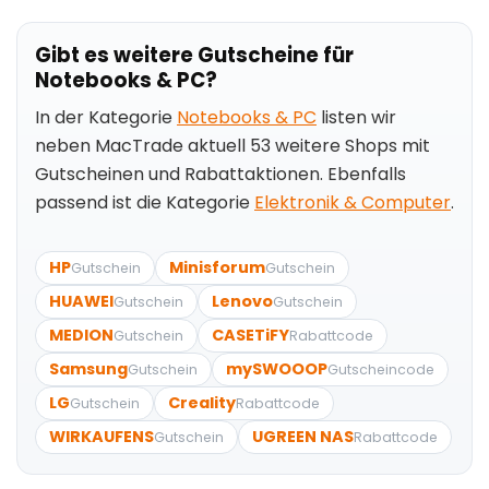
Gibt es weitere Gutscheine für
Notebooks & PC?
In der Kategorie
Notebooks & PC
listen wir
neben MacTrade aktuell 53 weitere Shops mit
Gutscheinen und Rabattaktionen. Ebenfalls
passend ist die Kategorie
Elektronik & Computer
.
HP
Minisforum
Gutschein
Gutschein
HUAWEI
Lenovo
Gutschein
Gutschein
MEDION
CASETiFY
Gutschein
Rabattcode
Samsung
mySWOOOP
Gutschein
Gutscheincode
LG
Creality
Gutschein
Rabattcode
WIRKAUFENS
UGREEN NAS
Gutschein
Rabattcode