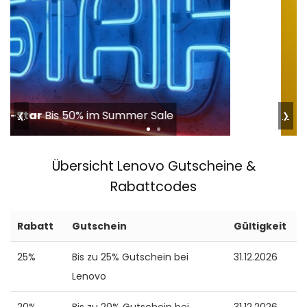
tink
50% auf Smart Home & Sicherheit
❮
❯
Übersicht Lenovo Gutscheine &
Rabattcodes
Rabatt
Gutschein
Gültigkeit
25%
Bis zu 25% Gutschein bei
31.12.2026
Lenovo
20%
Bis zu 20% Gutschein bei
31.12.2026