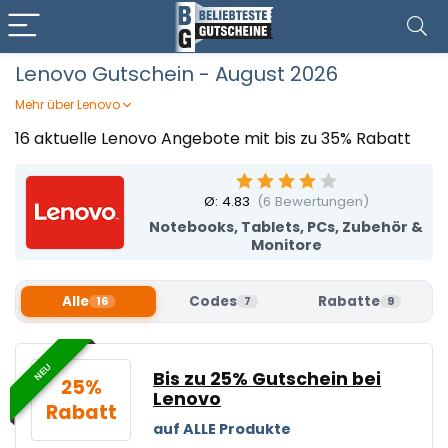
Lenovo Gutschein - August 2026
Mehr über Lenovo
Innovative Technik und herausragende Leistung – bei
16 aktuelle Lenovo Angebote mit bis zu 35% Rabatt
Lenovo entdeckt ihr eine breite Palette an High-End-
Geräten! Vom ultradünnen Laptop über leistungsstarke
PCs bis hin zu flexiblen Tablets bietet der Shop moderne
Ø:
4.83
(
6
Bewertungen)
Lösungen für Arbeit, Gaming und Unterhaltung. Auch
Notebooks, Tablets, PCs, Zubehör &
hochwertiges Zubehör und smarte Technologien sind Teil
Monitore
des Sortiments. Sichert euch jetzt einen Lenovo Gutschein
bei Beliebteste Gutscheine und profitiert von Top-
Technik zu unschlagbaren Preisen!
Alle
Codes
Rabatte
16
7
9
NEU
Bis zu 25% Gutschein bei
25%
Lenovo
Rabatt
auf ALLE Produkte