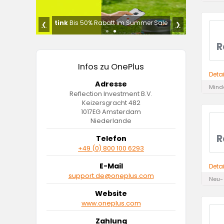
Sale
tink
Bis 50% Rabatt im Summer Sale
❮
❯
R
Infos zu OnePlus
Deta
Adresse
Minde
Reflection Investment B.V.
Keizersgracht 482
1017EG Amsterdam
Niederlande
R
Telefon
+49 (0) 800 100 6293
E-Mail
Deta
support.de@oneplus.com
Neu-
Website
www.oneplus.com
Zahlung