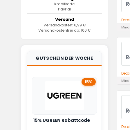
R
Kreditkarte
PayPal
Versand
Deta
Versandkosten: 6,99 €
Minde
Versandkostenfrei ab: 100 €
R
GUTSCHEIN DER WOCHE
Deta
Minde
15%
R
15% UGREEN Rabattcode
Deta