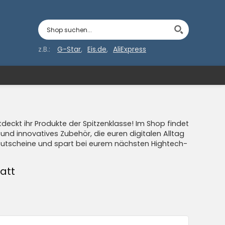
z.B.:
G-Star
Eis.de
AliExpress
deckt ihr Produkte der Spitzenklasse! Im Shop findet
und innovatives Zubehör, die euren digitalen Alltag
e Gutscheine und spart bei eurem nächsten Hightech-
att