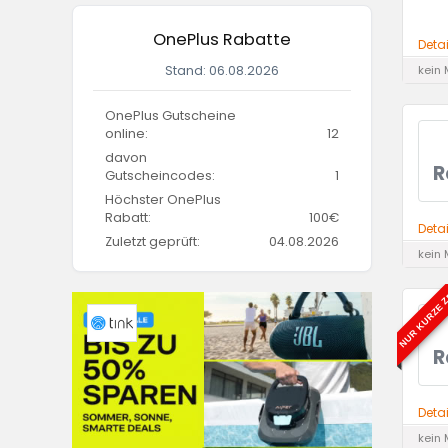
OnePlus Rabatte
Deta
Stand: 06.08.2026
kein 
OnePlus Gutscheine
online:
12
davon
R
Gutscheincodes:
1
Höchster OnePlus
Rabatt:
100€
Deta
Zuletzt geprüft:
04.08.2026
kein 
NUR KURZE Z
R
Deta
kein 