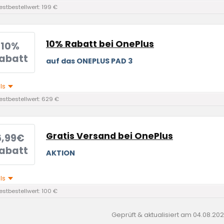
stbestellwert: 199 €
10% Rabatt bei OnePlus
10%
abatt
auf das ONEPLUS PAD 3
ils
stbestellwert: 629 €
Gratis Versand bei OnePlus
6,99€
abatt
AKTION
ils
stbestellwert: 100 €
Geprüft & aktualisiert am
04.08.20