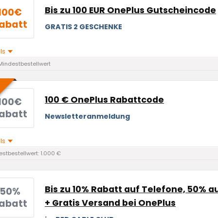
Bis zu 100 EUR OnePlus Gutscheincode
100€
abatt
GRATIS 2 GESCHENKE
ils
Mindestbestellwert
100 € OnePlus Rabattcode
100€
abatt
Newsletteranmeldung
ils
stbestellwert: 1.000 €
Bis zu 10% Rabatt auf Telefone, 50% a
50%
abatt
+ Gratis Versand bei OnePlus