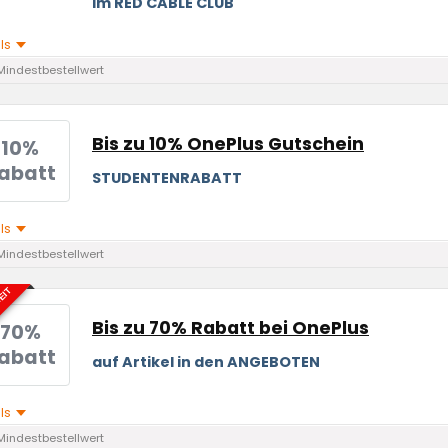
im RED CABLE CLUB
ils
Mindestbestellwert
Bis zu 10% OnePlus Gutschein
10%
abatt
STUDENTENRABATT
ils
Mindestbestellwert
EIT
Bis zu 70% Rabatt bei OnePlus
70%
abatt
auf Artikel in den ANGEBOTEN
ils
Mindestbestellwert