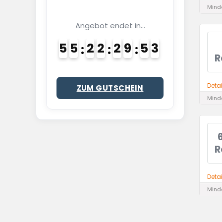
Minde
Angebot endet in...
5
5
2
2
2
9
5
2
R
Deta
ZUM GUTSCHEIN
Minde
R
Deta
Minde