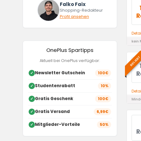
Falko Faix
Shopping-Redakteur
R
Profil ansehen
Deta
kein 
OnePlus Spartipps
BELIEBT
Aktuell bei OnePlus verfügbar:
R
Newsletter Gutschein
✓
100€
Studentenrabatt
✓
10%
Deta
Gratis Geschenk
✓
100€
Minde
Gratis Versand
✓
6,99€
Mitglieder-Vorteile
✓
50%
R