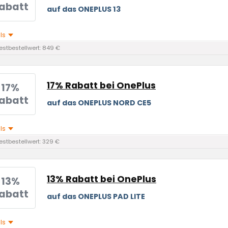
abatt
auf das ONEPLUS 13
ils
stbestellwert: 849 €
17% Rabatt bei OnePlus
17%
abatt
auf das ONEPLUS NORD CE5
ils
stbestellwert: 329 €
13% Rabatt bei OnePlus
13%
abatt
auf das ONEPLUS PAD LITE
ils