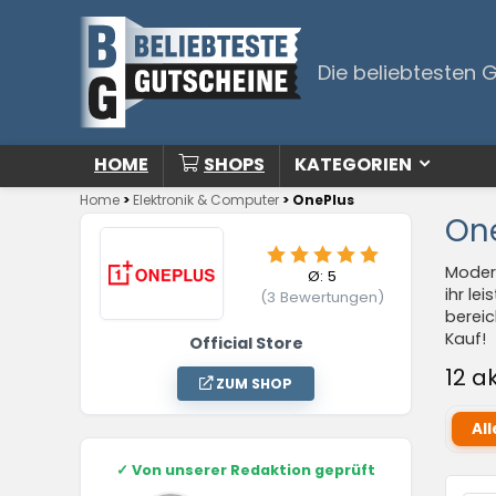
Die beliebtesten 
HOME
SHOPS
KATEGORIEN
Home
>
Elektronik & Computer
>
OnePlus
One
Modern
Ø:
5
ihr le
(
3
Bewertungen)
bereic
Kauf!
Official Store
12 a
ZUM SHOP
All
✓
Von unserer Redaktion geprüft