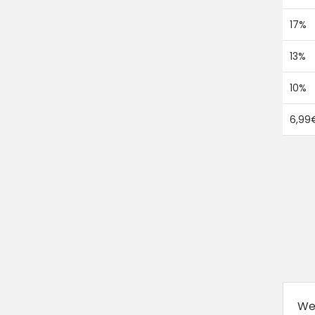
17%
13%
10%
6,99
We