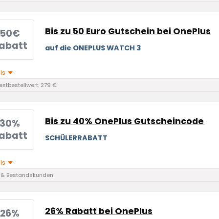
Bis zu 50 Euro Gutschein bei OnePlus
50€
abatt
auf die ONEPLUS WATCH 3
ils
stbestellwert: 279 €
Bis zu 40% OnePlus Gutscheincode
30%
abatt
SCHÜLERRABATT
ils
 & Bestandskunden
26% Rabatt bei OnePlus
26%