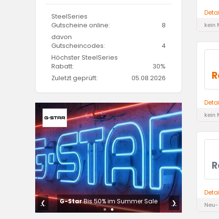
Deta
SteelSeries
Gutscheine online:
8
kein 
davon
Gutscheincodes:
4
Höchster SteelSeries
Rabatt:
30%
R
Zuletzt geprüft:
05.08.2026
Deta
kein 
R
Deta
erheit
G-Star
Bis 50% im Summer Sale
❮
❯
Neu-