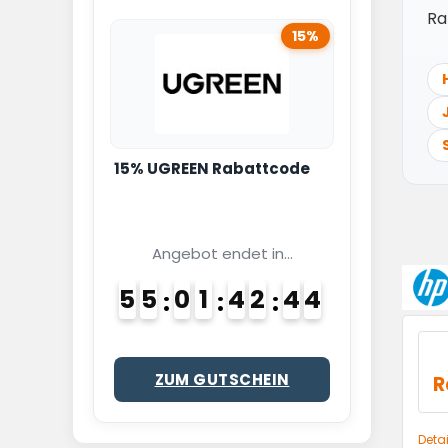
Ra
15%
15% UGREEN Rabattcode
Angebot endet in...
5
5
0
1
4
2
4
3
4
ZUM GUTSCHEIN
R
Deta