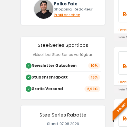
Falko Faix
Shopping-Redakteur
R
Profil ansehen
Deta
kein 
SteelSeries Spartipps
Aktuell bei SteelSeries verfügbar:
R
Newsletter Gutschein
✓
10%
Studentenrabatt
✓
15%
Deta
Gratis Versand
✓
2,99€
kein 
BELIEBT
SteelSeries Rabatte
R
Stand: 07.08.2026