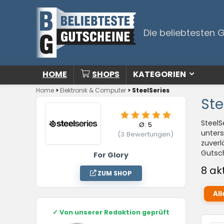
Die beliebtesten 
HOME
SHOPS
KATEGORIEN
Home
>
Elektronik & Computer
>
SteelSeries
Ste
SteelS
Ø:
5
unter
(
3
Bewertungen)
zuverl
Gutsch
For Glory
8 ak
ZUM SHOP
All
✓
Von unserer Redaktion geprüft