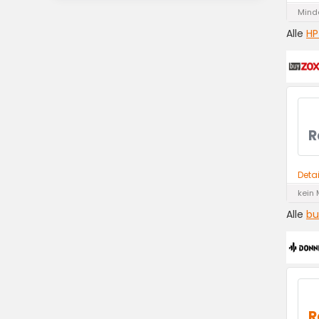
Minde
Alle
HP
R
Deta
kein 
Alle
bu
R