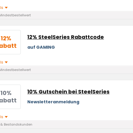
ils
Mindestbestellwert
12% SteelSeries Rabattcode
12%
abatt
auf GAMING
ils
Mindestbestellwert
10% Gutschein bei SteelSeries
10%
abatt
Newsletteranmeldung
ils
 & Bestandskunden