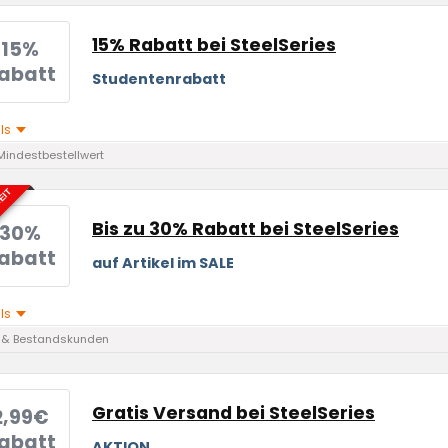
15% Rabatt bei SteelSeries
15%
abatt
Studentenrabatt
ils
Mindestbestellwert
EIT
Bis zu 30% Rabatt bei SteelSeries
30%
abatt
auf Artikel im SALE
ils
 & Bestandskunden
Gratis Versand bei SteelSeries
2,99€
abatt
AKTION