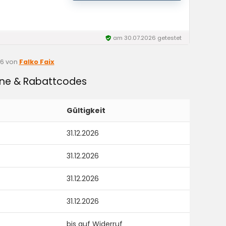
am 30.07.2026 getestet
26
von
Falko Faix
eine & Rabattcodes
Gültigkeit
31.12.2026
31.12.2026
31.12.2026
31.12.2026
bis auf Widerruf