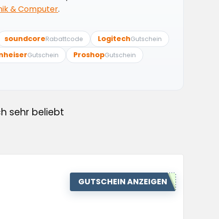
nik & Computer
.
soundcore
Logitech
Rabattcode
Gutschein
nheiser
Proshop
Gutschein
Gutschein
h sehr beliebt
GUTSCHEIN ANZEIGEN