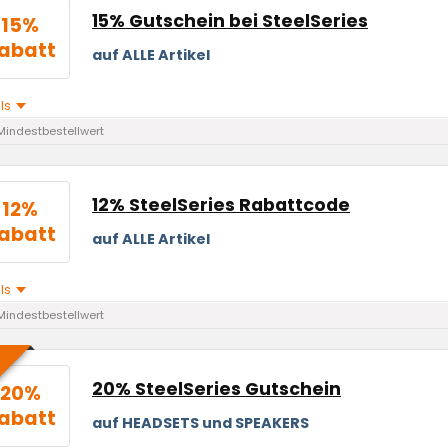
15% Gutschein bei SteelSeries
15%
abatt
auf ALLE Artikel
ils
Mindestbestellwert
12% SteelSeries Rabattcode
12%
abatt
auf ALLE Artikel
ils
Mindestbestellwert
20% SteelSeries Gutschein
20%
abatt
auf HEADSETS und SPEAKERS