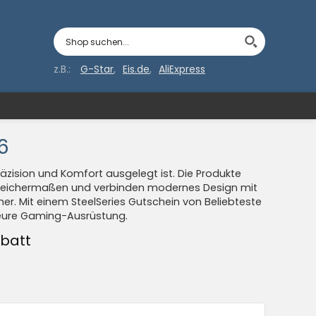
z.B.:
G-Star
Eis.de
AliExpress
6
äzision und Komfort ausgelegt ist. Die Produkte
gleichermaßen und verbinden modernes Design mit
mer. Mit einem SteelSeries Gutschein von Beliebteste
in eure Gaming-Ausrüstung.
abatt