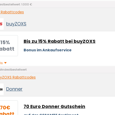
stbestellwert: 1.000 €
 Rabattcodes
buyZOXS
Bis zu 15% Rabatt bei buyZOXS
15%
abatt
Bonus im Ankaufservice
ils
Mindestbestellwert
yZOXS Rabattcodes
Donner
70 Euro Donner Gutschein
70€
abatt