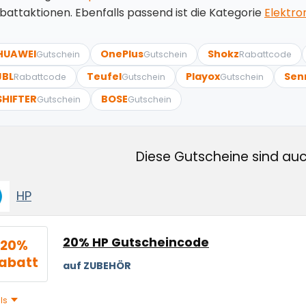
battaktionen. Ebenfalls passend ist die Kategorie
Elektro
HUAWEI
OnePlus
Shokz
Gutschein
Gutschein
Rabattcode
JBL
Teufel
Playox
Sen
Rabattcode
Gutschein
Gutschein
SHIFTER
BOSE
Gutschein
Gutschein
Diese Gutscheine sind auc
HP
20% HP Gutscheincode
20%
abatt
auf ZUBEHÖR
ils