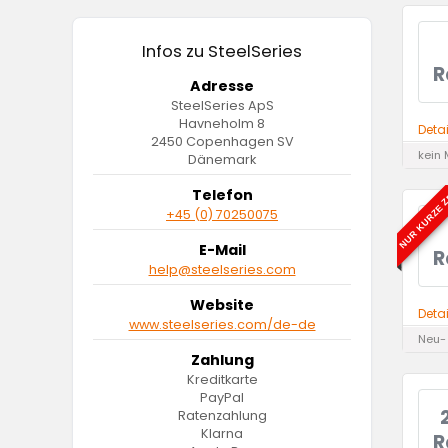
Infos zu SteelSeries
R
Adresse
SteelSeries ApS
Havneholm 8
Deta
2450 Copenhagen SV
kein 
Dänemark
Telefon
NUR KURZE Z
+45 (0) 70250075
E-Mail
R
help@steelseries.com
Website
Deta
www.steelseries.com/de-de
Neu-
Zahlung
Kreditkarte
PayPal
Ratenzahlung
Klarna
R