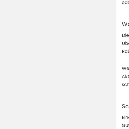
ode
Wo
Die
Übe
Rab
Wen
Ak
sch
Sc
Ein
Gut