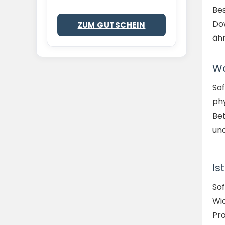
Bes
Dow
ZUM GUTSCHEIN
ähn
Wa
Sof
ph
Bet
und
Is
Sof
Wid
Pro