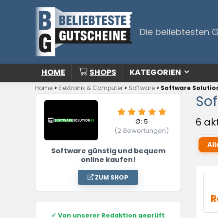
Die beliebtesten 
HOME
SHOPS
KATEGORIEN
Home
>
Elektronik & Computer
>
Software
>
Software Solutio
Sof
6 ak
Ø:
5
(
2
Bewertungen)
All
Software günstig und bequem
online kaufen!
ZUM SHOP
R
✓
Von unserer Redaktion geprüft