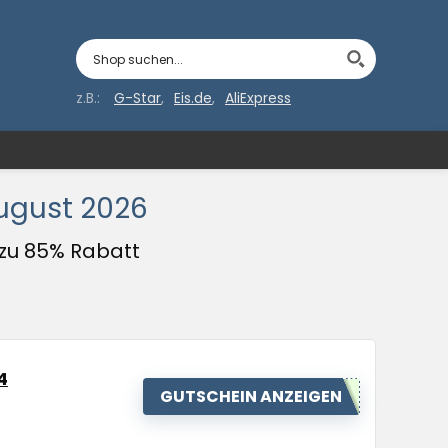
z.B.:
G-Star
Eis.de
AliExpress
August 2026
 zu 85% Rabatt
4
GUTSCHEIN ANZEIGEN