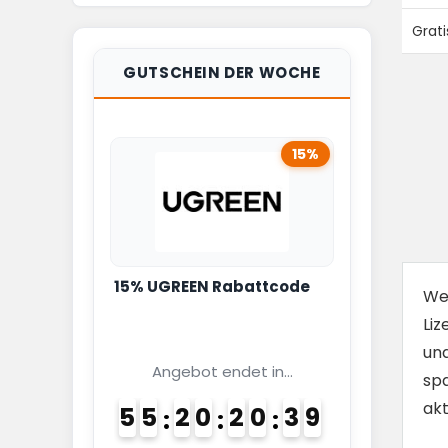
Grati
GUTSCHEIN DER WOCHE
15%
15% UGREEN Rabattcode
Wen
Liz
und
Angebot endet in...
sp
akt
5
5
2
0
2
0
3
8