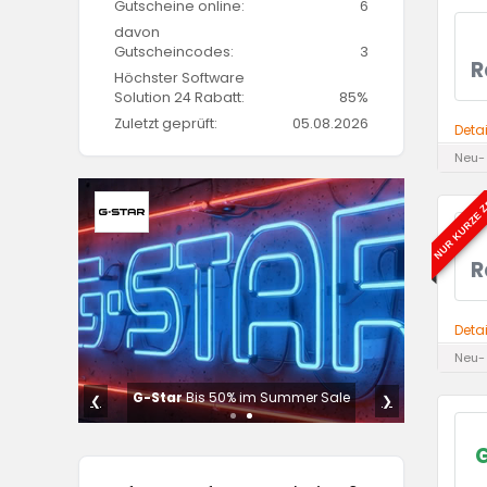
Gutscheine online:
6
davon
Gutscheincodes:
3
R
Höchster Software
Solution 24 Rabatt:
85%
Zuletzt geprüft:
05.08.2026
Deta
Neu-
NUR KURZE Z
R
Deta
Neu-
r Sale
G-Star
Bis 50% im Summer Sale
❮
❯
G