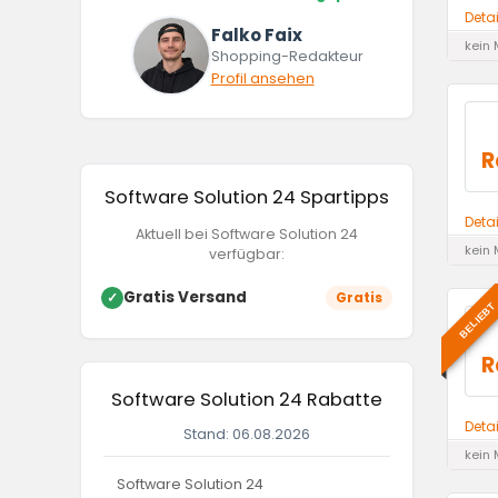
Deta
Falko Faix
kein 
Shopping-Redakteur
Profil ansehen
R
Software Solution 24 Spartipps
Deta
Aktuell bei Software Solution 24
kein 
verfügbar:
Gratis Versand
✓
Gratis
BELIEBT
R
Software Solution 24 Rabatte
Deta
Stand: 06.08.2026
kein 
Software Solution 24