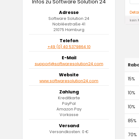
Infos zu Software Solution 24
Adresse
Deta
Software Solution 24
kein 
Nobléestraße 41
21075 Hamburg
Telefon
+49 (0) 40 5379864 10
E-Mail
support@softwaresolution24.com
Raba
Website
15%
www.softwaresolution24.com
Zahlung
10%
Kreditkarte
PayPal
10%
Amazon Pay
Vorkasse
85%
Versand
Versandkosten: 0 €
70%