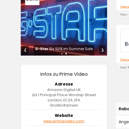
Deta
Neu-
R
erheit
G-Star
Bis 50% im Summer Sale
❮
❯
Deta
kein 
Infos zu Prime Video
Adresse
Amazon Digital UK
Ltd 1 Principal Place Worship Street
London, EC2A 2FA
Großbritannien
Raba
Website
www.primevideo.com
Ange