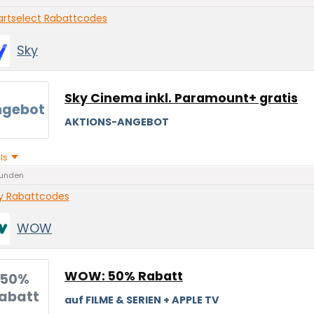
artselect Rabattcodes
Sky
Sky Cinema inkl. Paramount+ gratis
ngebot
AKTIONS-ANGEBOT
ils
unden
y Rabattcodes
WOW
WOW: 50% Rabatt
50%
abatt
auf FILME & SERIEN + APPLE TV