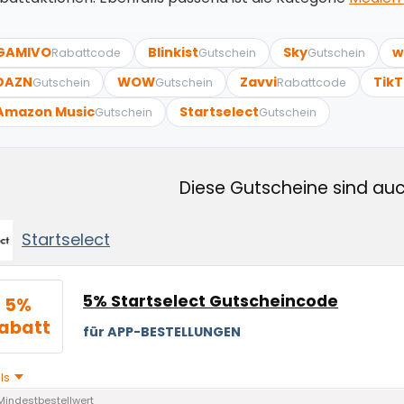
GAMIVO
Blinkist
Sky
w
Rabattcode
Gutschein
Gutschein
DAZN
WOW
Zavvi
Tik
Gutschein
Gutschein
Rabattcode
Amazon Music
Startselect
Gutschein
Gutschein
Diese Gutscheine sind auc
Startselect
5% Startselect Gutscheincode
5%
abatt
für APP-BESTELLUNGEN
ils
Mindestbestellwert