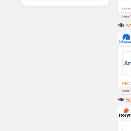
Deta
kein 
Alle
WO
A
Deta
kein 
Alle
Pa