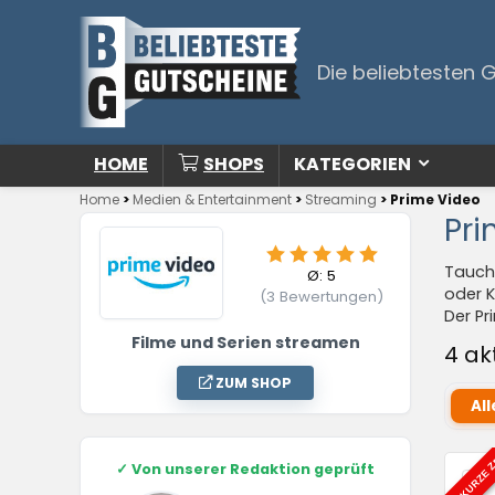
Die beliebtesten 
HOME
SHOPS
KATEGORIEN
Home
>
Medien & Entertainment
>
Streaming
>
Prime Video
Pri
Taucht
Ø:
5
oder K
(
3
Bewertungen)
Der Pr
Filme und Serien streamen
4 ak
ZUM SHOP
All
NUR KURZE Z
✓
Von unserer Redaktion geprüft