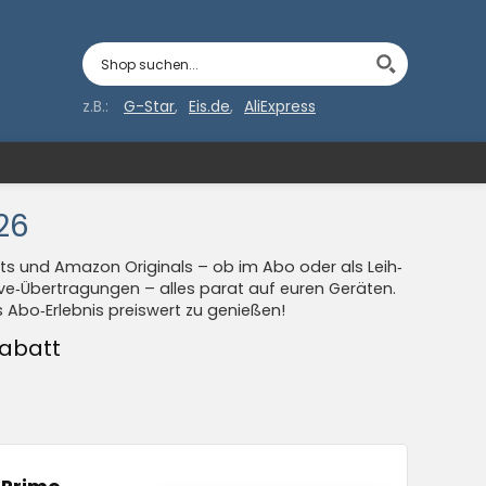
z.B.:
G-Star
Eis.de
AliExpress
26
ghts und Amazon Originals – ob im Abo oder als Leih‑
ve‑Übertragungen – alles parat auf euren Geräten.
s Abo‑Erlebnis preiswert zu genießen!
Rabatt