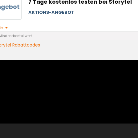
7 Tage kostenlos testen bei Storytel
ngebot
AKTIONS-ANGEBOT
ils
Mindestbestellwert
orytel Rabattcodes