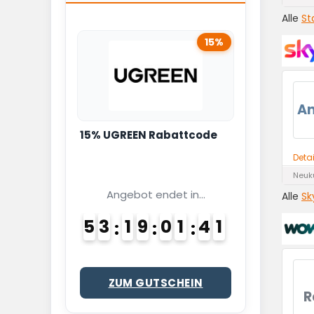
Alle
St
15%
A
15% UGREEN Rabattcode
Deta
Neuk
Angebot endet in...
Alle
Sk
5
3
1
9
0
1
4
0
1
ZUM GUTSCHEIN
R