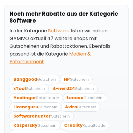
Noch mehr Rabatte aus der Kategorie
Software
In der Kategorie
Software
listen wir neben
GAMIVO aktuell 47 weitere Shops mit
Gutscheinen und Rabattaktionen. Ebenfalls
passend ist die Kategorie
Medien &
Entertainment
.
Banggood
HP
Gutschein
Gutschein
xTool
it-nerd24
Gutschein
Gutschein
Hostinger
Lenovo
Rabattcode
Gutschein
Lizenzguru
Avira
Gutschein
Gutschein
Softwarehunter
Gutschein
Kaspersky
Creality
Gutschein
Rabattcode