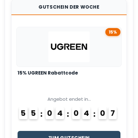
GUTSCHEIN DER WOCHE
15%
15% UGREEN Rabattcode
Angebot endet in...
5
5
0
4
0
4
0
6
7
ZUM GUTSCHEIN