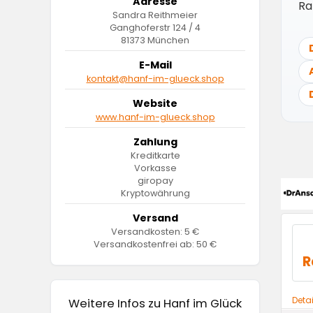
Adresse
Ra
Sandra Reithmeier
Ganghoferstr 124 / 4
81373 München
E-Mail
kontakt@hanf-im-glueck.shop
Website
www.hanf-im-glueck.shop
Zahlung
Kreditkarte
Vorkasse
giropay
Kryptowährung
Versand
Versandkosten: 5 €
Versandkostenfrei ab: 50 €
R
Deta
Weitere Infos zu Hanf im Glück