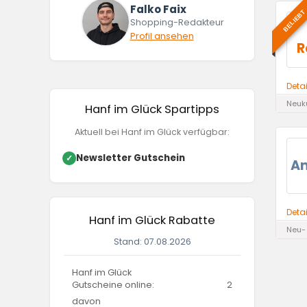
Falko Faix
BELIEBT
Shopping-Redakteur
Profil ansehen
R
Deta
Neuk
Hanf im Glück Spartipps
Aktuell bei Hanf im Glück verfügbar:
Newsletter Gutschein
✓
A
Deta
Hanf im Glück Rabatte
Neu-
Stand: 07.08.2026
Hanf im Glück
Gutscheine online:
2
davon