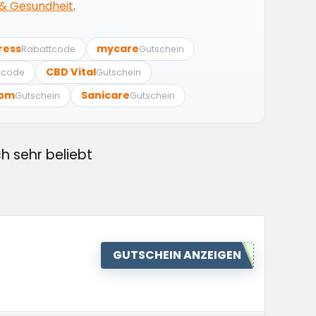
& Gesundheit
.
ress
mycare
Rabattcode
Gutschein
CBD Vital
tcode
Gutschein
oom
Sanicare
Gutschein
Gutschein
h sehr beliebt
GUTSCHEIN ANZEIGEN