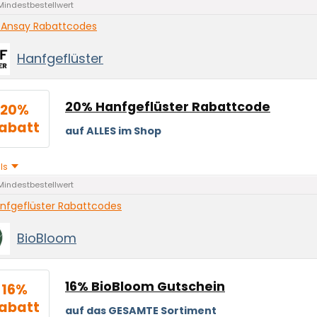
Mindestbestellwert
 Ansay Rabattcodes
Hanfgeflüster
20% Hanfgeflüster Rabattcode
20%
abatt
auf ALLES im Shop
ils
Mindestbestellwert
nfgeflüster Rabattcodes
BioBloom
16% BioBloom Gutschein
16%
abatt
auf das GESAMTE Sortiment