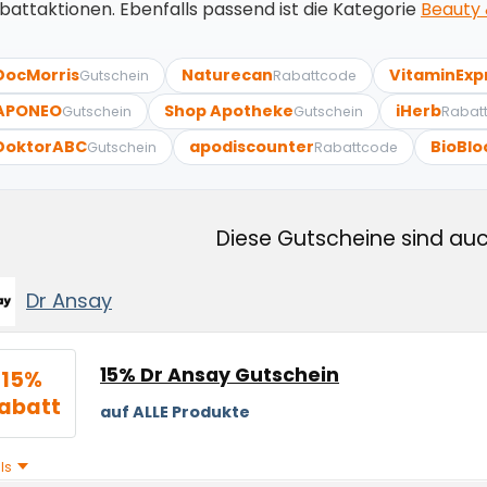
battaktionen. Ebenfalls passend ist die Kategorie
Beauty 
DocMorris
Naturecan
VitaminExp
Gutschein
Rabattcode
APONEO
Shop Apotheke
iHerb
Gutschein
Gutschein
Rabat
DoktorABC
apodiscounter
BioBl
Gutschein
Rabattcode
Diese Gutscheine sind auc
Dr Ansay
15% Dr Ansay Gutschein
15%
abatt
auf ALLE Produkte
ils