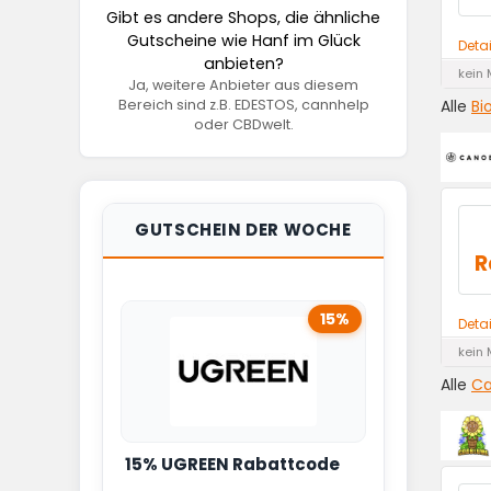
Gibt es andere Shops, die ähnliche
Gutscheine wie Hanf im Glück
Deta
anbieten?
kein 
Ja, weitere Anbieter aus diesem
Alle
Bi
Bereich sind z.B. EDESTOS, cannhelp
oder CBDwelt.
GUTSCHEIN DER WOCHE
R
15%
Deta
kein 
Alle
Ca
15% UGREEN Rabattcode