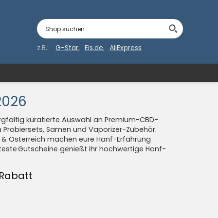
z.B.:
G-Star
Eis.de
AliExpress
2026
sorgfältig kuratierte Auswahl an Premium-CBD-
u Probiersets, Samen und Vaporizer-Zubehör.
 & Österreich machen eure Hanf-Erfahrung
este Gutscheine genießt ihr hochwertige Hanf-
 Rabatt