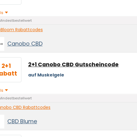
ils
Mindestbestellwert
oBloom Rabattcodes
Canobo CBD
BioBloom
2+1 Canobo CBD Gutscheincode
2+1
abatt
auf Muskelgele
ils
Mindestbestellwert
nobo CBD Rabattcodes
CBD Blume