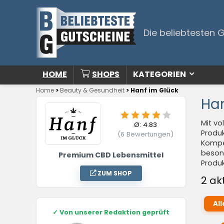
Die beliebtesten 
HOME
SHOPS
KATEGORIEN
Home
>
Beauty & Gesundheit
>
Hanf im Glück
Han
Mit vo
Ø:
4.83
Produk
(
6
Bewertungen)
Kompe
besond
Premium CBD Lebensmittel
Produk
ZUM SHOP
2 ak
All
✓
Von unserer Redaktion geprüft