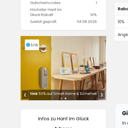
Gutscheincodes:
1
Raba
Höchster Hanf im
Glück Rabatt:
10%
10%
Zuletzt geprüft:
04.08.2026
Ange
Sale
tink
50% auf Smart Home & Sicherheit
❮
❯
Gi
Infos zu Hanf im Glück
In