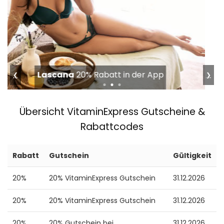
G-Star
Bis 50% im Summer Sale
❮
❯
Übersicht VitaminExpress Gutscheine &
Rabattcodes
Rabatt
Gutschein
Gültigkeit
20%
20% VitaminExpress Gutschein
31.12.2026
20%
20% VitaminExpress Gutschein
31.12.2026
20%
20% Gutschein bei
31.12.2026