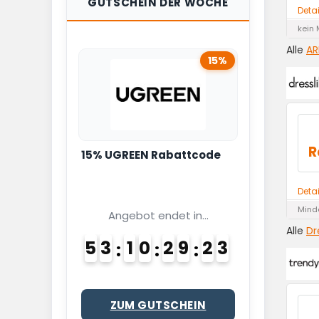
GUTSCHEIN DER WOCHE
Deta
kein 
Alle
AR
15%
R
15% UGREEN Rabattcode
Deta
Minde
Angebot endet in...
Alle
Dr
5
3
1
0
2
9
2
2
3
ZUM GUTSCHEIN