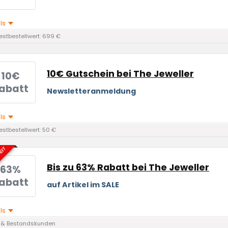
ils
stbestellwert: 699 €
10€ Gutschein bei The Jeweller
10€
abatt
Newsletteranmeldung
ils
stbestellwert: 50 €
EIT
Bis zu 63% Rabatt bei The Jeweller
63%
abatt
auf Artikel im SALE
ils
 & Bestandskunden