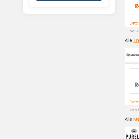
R
Deta
Neuk
Alle
Tr
R
Deta
kein 
Alle
Me