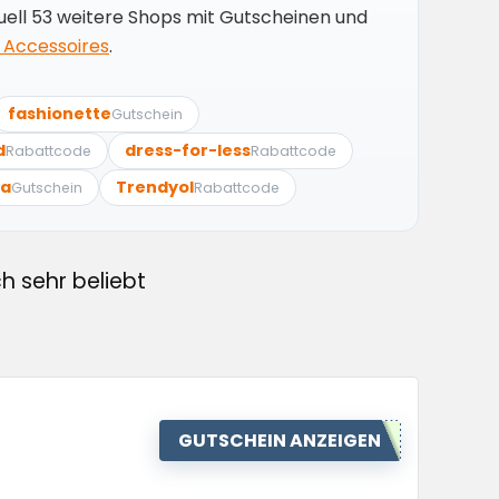
uell 53 weitere Shops mit Gutscheinen und
 Accessoires
.
fashionette
Gutschein
d
dress-for-less
Rabattcode
Rabattcode
ra
Trendyol
Gutschein
Rabattcode
h sehr beliebt
GUTSCHEIN ANZEIGEN