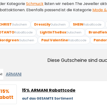
 der Kategorie
Schmuck
listen wir neben The Jeweller akt
battaktionen. Ebenfalls passend ist die Kategorie
Mode &
CHRIST
DressLily
SHEIN
Gutschein
Gutschein
Rabattcode
OTANTO
LightInTheBox
Brandfiel
Rabattcode
Gutschein
Nordgreen
Paul Valentine
Pando
Gutschein
Rabattcode
Diese Gutscheine sind auc
ARMANI
15% ARMANI Rabattcode
15%
abatt
auf das GESAMTE Sortiment