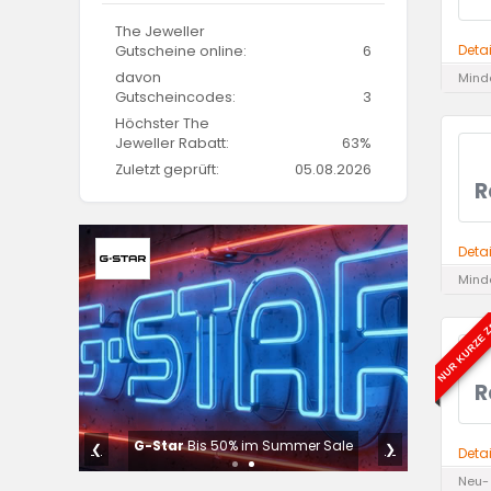
The Jeweller
Deta
Gutscheine online:
6
davon
Minde
Gutscheincodes:
3
Höchster The
Jeweller Rabatt:
63%
Zuletzt geprüft:
05.08.2026
R
Deta
Minde
NUR KURZE Z
R
erheit
G-Star
Bis 50% im Summer Sale
❮
❯
Deta
Neu-