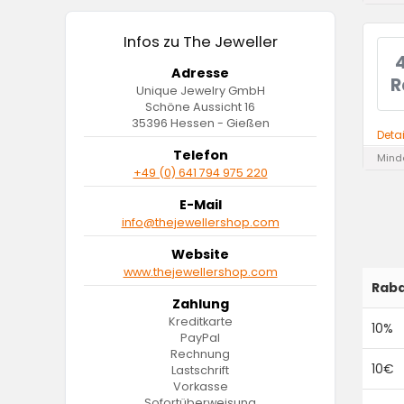
Infos zu The Jeweller
Adresse
R
Unique Jewelry GmbH
Schöne Aussicht 16
35396 Hessen - Gießen
Deta
Telefon
Minde
+49 (0) 641 794 975 220
E-Mail
info@thejewellershop.com
Website
www.thejewellershop.com
Raba
Zahlung
Kreditkarte
10%
PayPal
Rechnung
10€
Lastschrift
Vorkasse
Sofortüberweisung