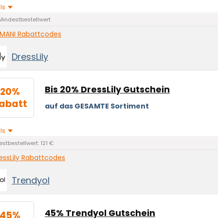
ils
Mindestbestellwert
MANI Rabattcodes
DressLily
Bis 20% DressLily Gutschein
20%
abatt
auf das GESAMTE Sortiment
ils
stbestellwert: 121 €
essLily Rabattcodes
Trendyol
45% Trendyol Gutschein
45%