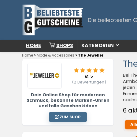
Die beliebtesten 
HOME
SHOPS
KATEGORIEN
Home
>
Mode & Accessoires
>
The Jeweller
The
Bei Th
Ø:
5
Armbän
(
2
Bewertungen)
jeden 
Erinne
Dein Online Shop für modernen
nächst
Schmuck, bekannte Marken-Uhren
und tolle Geschenkideen
6 ak
ZUM SHOP
All