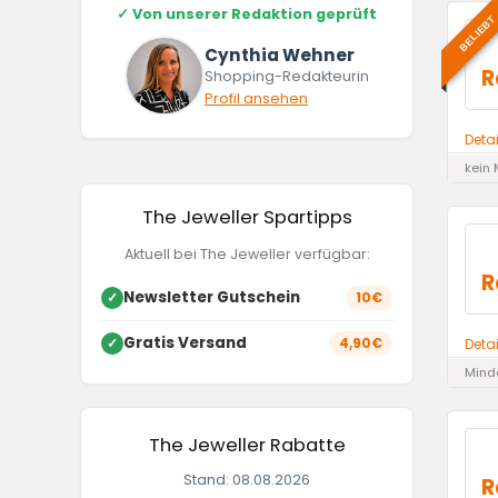
✓
Von unserer Redaktion geprüft
BELIEBT
Cynthia Wehner
R
Shopping-Redakteurin
Profil ansehen
Deta
kein 
The Jeweller Spartipps
Aktuell bei The Jeweller verfügbar:
R
Newsletter Gutschein
✓
10€
Gratis Versand
✓
4,90€
Deta
Minde
The Jeweller Rabatte
Stand: 08.08.2026
R