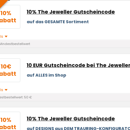
10% The Jeweller Gutscheincode
10%
abatt
auf das GESAMTE Sortiment
ils
Mindestbestellwert
10 EUR Gutscheincode bei The Jewelle
10€
abatt
auf ALLES im Shop
ils
stbestellwert: 50 €
10% The Jeweller Gutscheincode
10%
abatt
auf DESIGNS aus DEM TRAURING-KONFIGURAT