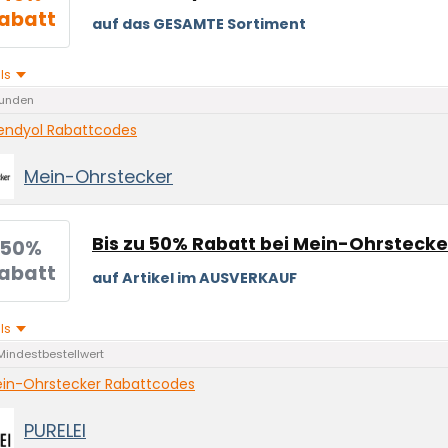
abatt
auf das GESAMTE Sortiment
ils
unden
endyol Rabattcodes
Mein-Ohrstecker
Bis zu 50% Rabatt bei Mein-Ohrstecke
50%
abatt
auf Artikel im AUSVERKAUF
ils
Mindestbestellwert
in-Ohrstecker Rabattcodes
PURELEI