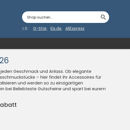
z.B.:
G-Star
Eis.de
AliExpress
026
ür jeden Geschmack und Anlass. Ob elegante
nsschmuckstücke – hier findet ihr Accessoires für
alisieren und werden so zu einzigartigen
hein bei Beliebteste Gutscheine und spart bei eurem
Rabatt