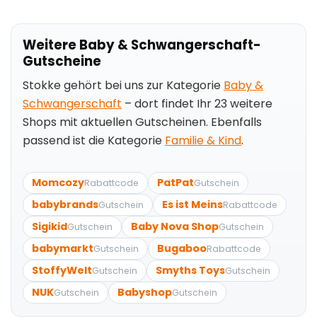
Weitere Baby & Schwangerschaft-
Gutscheine
Stokke gehört bei uns zur Kategorie
Baby &
Schwangerschaft
– dort findet Ihr 23 weitere
Shops mit aktuellen Gutscheinen. Ebenfalls
passend ist die Kategorie
Familie & Kind
.
Momcozy
PatPat
Rabattcode
Gutschein
babybrands
Es ist Meins
Gutschein
Rabattcode
Sigikid
Baby Nova Shop
Gutschein
Gutschein
babymarkt
Bugaboo
Gutschein
Rabattcode
StoffyWelt
Smyths Toys
Gutschein
Gutschein
NUK
Babyshop
Gutschein
Gutschein