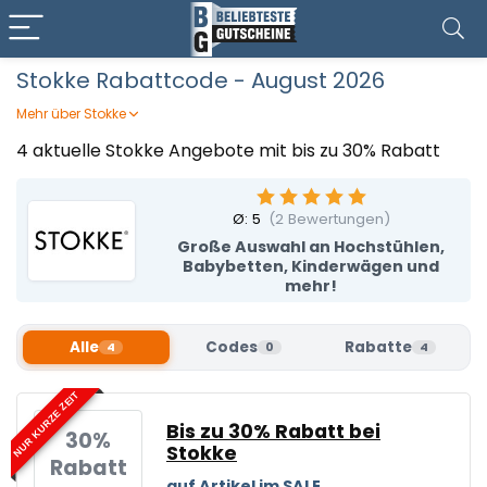
Stokke Rabattcode - August 2026
Mehr über Stokke
Stokke entwickelt hochwertige Produkte für Babys und
4 aktuelle Stokke Angebote mit bis zu 30% Rabatt
Kinder, die Komfort, Funktionalität und skandinavisches
Design verbinden. Das Sortiment umfasst durchdachte
Lösungen für Alltag und Familienleben, die mit eurem Kind
Ø:
5
(
2
Bewertungen)
mitwachsen und langfristig genutzt werden können.
Große Auswahl an Hochstühlen,
Dabei stehen Ergonomie und Qualität im Mittelpunkt. Mit
Babybetten, Kinderwägen und
einem Stokke Rabattcode von Beliebteste Gutscheine
mehr!
richtet ihr euch stilvoll für den Familienalltag ein und spart
gleichzeitig bei euren Baby- und Kinderprodukten
Alle
Codes
Rabatte
4
0
4
NUR KURZE ZEIT
Bis zu 30% Rabatt bei
30%
Stokke
Rabatt
auf Artikel im SALE