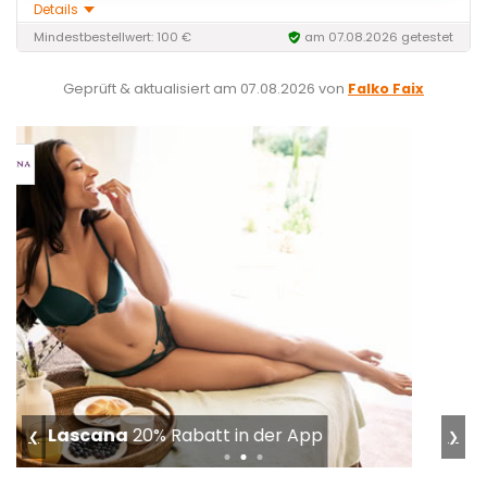
Details
Mindestbestellwert: 100 €
am 07.08.2026 getestet
Geprüft & aktualisiert am
07.08.2026
von
Falko Faix
tink
50% auf Smart Home & Sicherheit
❮
❯