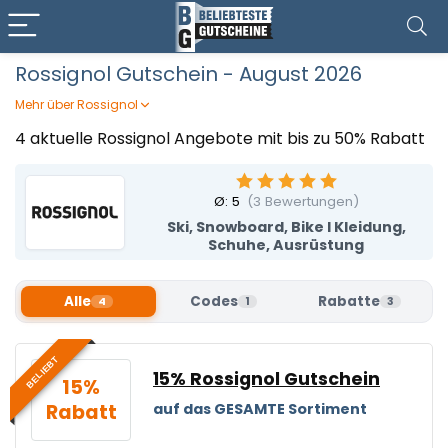
Rossignol Gutschein - August 2026
Mehr über Rossignol
Rossignol bietet euch hochwertige Ausrüstung und
4 aktuelle Rossignol Angebote mit bis zu 50% Rabatt
Bekleidung für Wintersport und Outdoor — von Skiern und
Snowboards über Skischuhe bis hin zu funktionaler
Skibekleidung und Accessoires. Ob auf der Piste, beim
Ø:
5
(
3
Bewertungen)
Langlauf oder im Snowpark – hier findet ihr Technik und
Ski, Snowboard, Bike I Kleidung,
Komfort, die euch sicher und stylisch durch den Winter
Schuhe, Ausrüstung
bringen. Mit einem Rossignol Gutschein von Beliebteste
Gutscheine holt ihr euch wintertaugliche Qualität zu
einem besseren Preis.
Alle
Codes
Rabatte
4
1
3
BELIEBT
15% Rossignol Gutschein
15%
Rabatt
auf das GESAMTE Sortiment