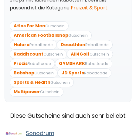
passend ist die Kategorie
Freizeit & Sport
.
Atlas For Men
Gutschein
American Footballshop
Gutschein
Halara
Decathlon
Rabattcode
Rabattcode
Raddiscount
All4Golf
Gutschein
Gutschein
Prozis
GYMSHARK
Rabattcode
Rabattcode
Bobshop
JD Sports
Gutschein
Rabattcode
Sports & Health
Gutschein
Multipower
Gutschein
Diese Gutscheine sind auch sehr beliebt
Sonodrum