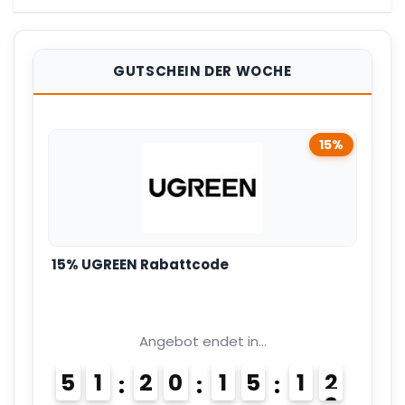
GUTSCHEIN DER WOCHE
15%
15% UGREEN Rabattcode
Angebot endet in...
5
1
2
0
1
5
1
1