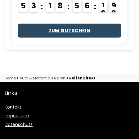
5
3
1
8
5
6
1
8
9
ZUM GUTSCHEIN
Home
>
Auto & Motorrad
>
Reifen
>
ReifenDirekt
Links
Kontakt
Impressum
Datenschutz