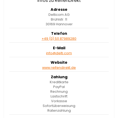
Infos zu ReifenDirekt
Adresse
Delticom AG
Brühlstr. 11
30169 Hannover
Telefon
+49 (0) 511 87989280
E-Mail
info@delti.com
Website
www.reifendirekt.de
Zahlung
Kreditkarte
PayPal
Rechnung
Lastschrift
Vorkasse
Sofortüberweisung
Ratenzahlung