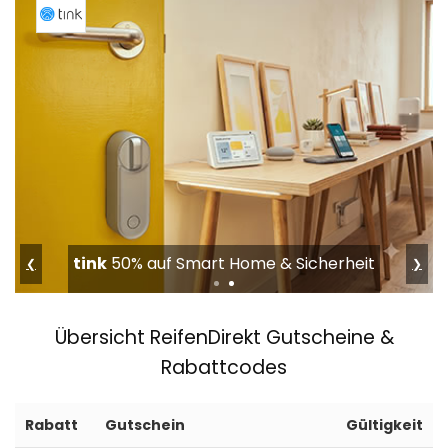
G-Star
Bis 50% im Summer Sale
❮
❯
Übersicht ReifenDirekt Gutscheine &
Rabattcodes
Rabatt
Gutschein
Gültigkeit