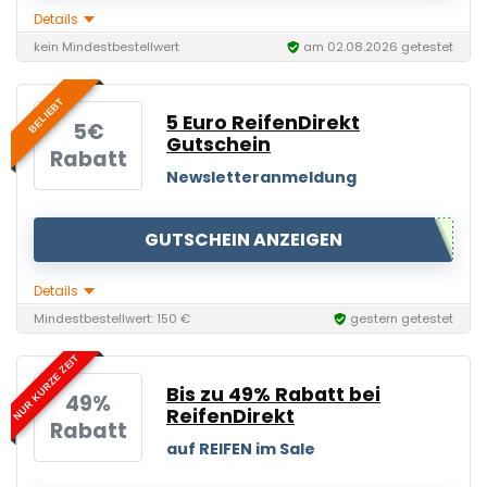
Details
kein Mindestbestellwert
am 02.08.2026 getestet
BELIEBT
5 Euro ReifenDirekt
5€
Gutschein
Rabatt
Newsletteranmeldung
GUTSCHEIN ANZEIGEN
Details
Mindestbestellwert: 150 €
gestern getestet
NUR KURZE ZEIT
Bis zu 49% Rabatt bei
49%
ReifenDirekt
Rabatt
auf REIFEN im Sale