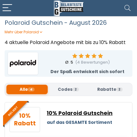
Polaroid Gutschein - August 2026
Mehr über Polaroid
Polaroid bringt kreative Fotografie und echte Sofortbild-
4 aktuelle Polaroid Angebote mit bis zu 10% Rabatt
Momente zurück in euren Alltag. Die Kameras und
Fotoprodukte stehen für spontanen Spaß, ikonisches
Design und Bilder zum Anfassen. So entstehen
Ø:
5
(
4
Bewertungen)
Erinnerungen, die direkt greifbar sind. Mit einem Polaroid
Der Spaß entwickelt sich sofort
Gutschein von Beliebteste Gutscheine haltet ihr
besondere Augenblicke fest und profitiert dabei von
einem attraktiven Preisvorteil.
Alle
Codes
Rabatte
4
2
2
BELIEBT
10% Polaroid Gutschein
10%
Rabatt
auf das GESAMTE Sortiment