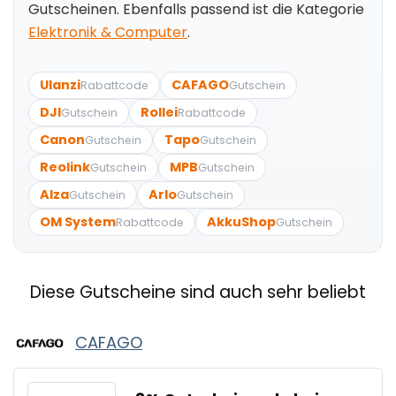
Gutscheinen. Ebenfalls passend ist die Kategorie
Elektronik & Computer
.
Ulanzi
CAFAGO
Rabattcode
Gutschein
DJI
Rollei
Gutschein
Rabattcode
Canon
Tapo
Gutschein
Gutschein
Reolink
MPB
Gutschein
Gutschein
Alza
Arlo
Gutschein
Gutschein
OM System
AkkuShop
Rabattcode
Gutschein
Diese Gutscheine sind auch sehr beliebt
CAFAGO