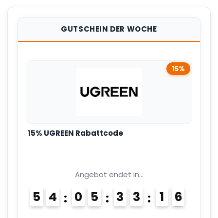
GUTSCHEIN DER WOCHE
15%
15% UGREEN Rabattcode
Angebot endet in...
5
4
0
5
3
3
1
5
6