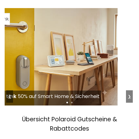
G-Star
Bis 50% im Summer Sale
❮
❯
Übersicht Polaroid Gutscheine &
Rabattcodes