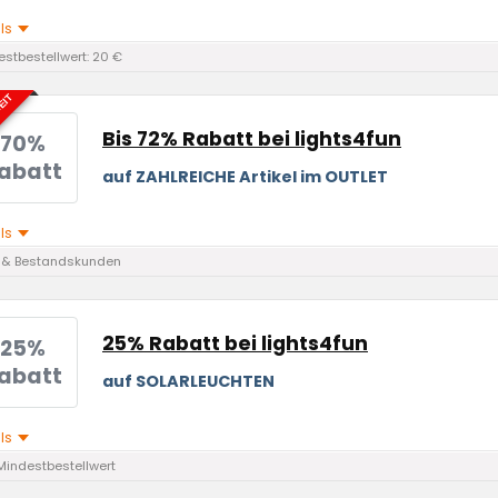
ils
stbestellwert: 20 €
EIT
Bis 72% Rabatt bei lights4fun
70%
abatt
auf ZAHLREICHE Artikel im OUTLET
ils
 & Bestandskunden
25% Rabatt bei lights4fun
25%
abatt
auf SOLARLEUCHTEN
ils
Mindestbestellwert