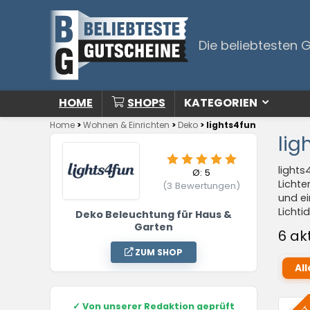
Die beliebtesten 
HOME
SHOPS
KATEGORIEN
Home
>
Wohnen & Einrichten
>
Deko
>
lights4fun
lig
lights
Ø:
5
Lichte
(
3
Bewertungen)
und ei
Lichti
Deko Beleuchtung für Haus &
Garten
6 ak
ZUM SHOP
All
✓
Von unserer Redaktion geprüft