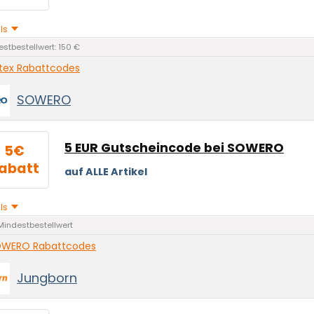
ils
stbestellwert: 150 €
tex Rabattcodes
SOWERO
5 EUR Gutscheincode bei SOWERO
5€
abatt
auf ALLE Artikel
ils
Mindestbestellwert
WERO Rabattcodes
Jungborn