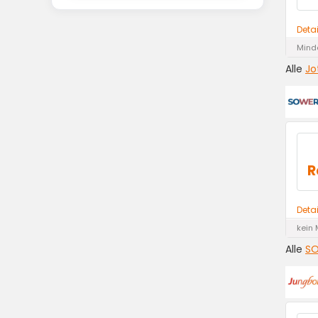
Deta
Minde
Alle
Jo
R
Deta
kein 
Alle
SO