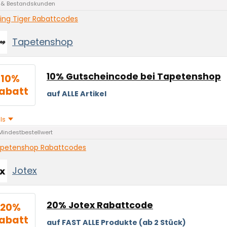
 & Bestandskunden
ying Tiger Rabattcodes
Tapetenshop
10% Gutscheincode bei Tapetenshop
10%
abatt
auf ALLE Artikel
ils
Mindestbestellwert
petenshop Rabattcodes
Jotex
20% Jotex Rabattcode
20%
abatt
auf FAST ALLE Produkte (ab 2 Stück)