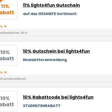
11% lights4fun Gutschein
11%
abatt
auf das GESAMTE Sortiment
ils
stbestellwert: 40 €
10% Gutschein bei lights4fun
10%
abatt
Newsletteranmeldung
ils
Mindestbestellwert
10% Rabattcode bei lights4fun
10%
abatt
STUDENTENRABATT