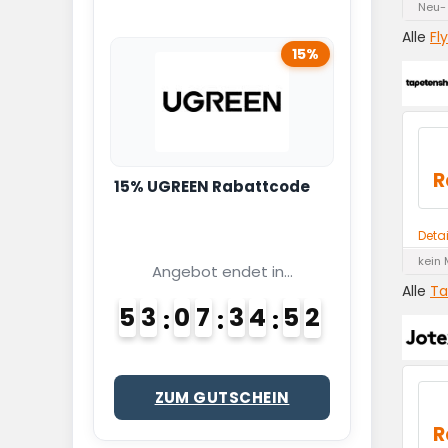
Neu-
Alle
Fl
15%
R
15% UGREEN Rabattcode
Deta
kein 
Angebot endet in...
Alle
Ta
5
3
0
7
3
4
5
1
2
ZUM GUTSCHEIN
R