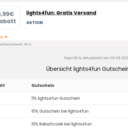
lights4fun: Gratis Versand
6,99€
abatt
AKTION
ils
stbestellwert: 49 €
Geprüft & aktualisiert am
06.08.20
Übersicht lights4fun Gutsche
tt
Gutschein
11% lights4fun Gutschein
10% Gutschein bei lights4fun
10% Rabattcode bei lights4fun