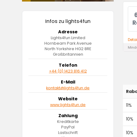
Infos zu lights4fun
R
Adresse
Lights4fun Limited
Deta
Hornbeam Park Avenue
Minde
North Yorkshire HG2 8RE
Großbritannien
Telefon
+44 (0) 1423 816 412
E-Mail
kontakt@lights4fun.de
Raba
Website
www.lights4fun.de
11%
Zahlung
10%
Kreditkarte
PayPal
10%
Lastschrift