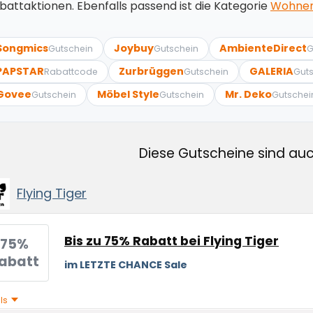
battaktionen. Ebenfalls passend ist die Kategorie
Wohnen 
Songmics
Joybuy
AmbienteDirect
Gutschein
Gutschein
G
PAPSTAR
Zurbrüggen
GALERIA
Rabattcode
Gutschein
Gut
Govee
Möbel Style
Mr. Deko
Gutschein
Gutschein
Gutschei
Diese Gutscheine sind auc
Flying Tiger
Bis zu 75% Rabatt bei Flying Tiger
75%
abatt
im LETZTE CHANCE Sale
ils