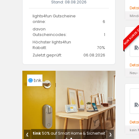
Stand: 08.08.2026
Deta
lights4fun Gutscheine
Minde
online:
6
NUR KURZE Z
davon
Gutscheincodes:
1
Höchster lights4fun
R
Rabatt:
70%
Zuletzt geprüft:
06.08.2026
Deta
Neu-
R
Deta
kein 
Sale
tink
50% auf Smart Home & Sicherheit
❮
❯