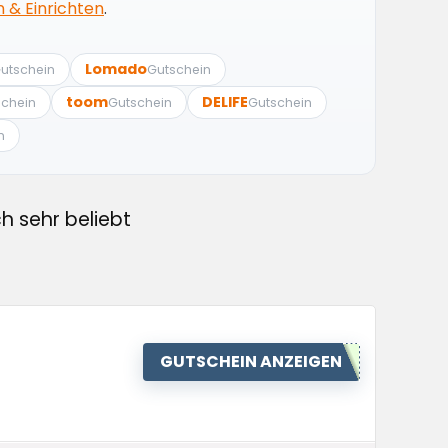
& Einrichten
.
Lomado
utschein
Gutschein
toom
DELIFE
schein
Gutschein
Gutschein
n
h sehr beliebt
GUTSCHEIN ANZEIGEN