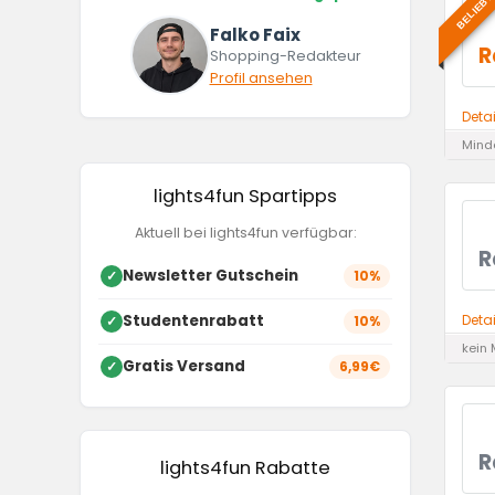
BELIEBT
Falko Faix
R
Shopping-Redakteur
Profil ansehen
Deta
Minde
lights4fun Spartipps
Aktuell bei lights4fun verfügbar:
R
Newsletter Gutschein
✓
10%
Studentenrabatt
Deta
✓
10%
kein 
Gratis Versand
✓
6,99€
R
lights4fun Rabatte