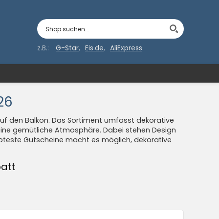
z.B.:
G-Star
Eis.de
AliExpress
26
auf den Balkon. Das Sortiment umfasst dekorative
r eine gemütliche Atmosphäre. Dabei stehen Design
ebteste Gutscheine macht es möglich, dekorative
batt