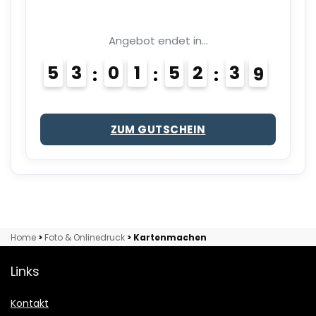
Angebot endet in...
5
3
0
1
5
2
3
8
ZUM GUTSCHEIN
Home
>
Foto & Onlinedruck
>
Kartenmachen
Links
Kontakt