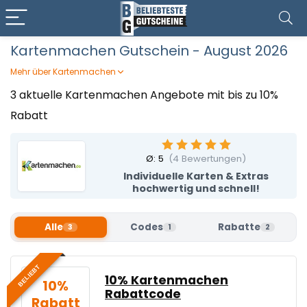
Kartenmachen Gutschein - August 2026
Mehr über Kartenmachen
Lasst eure Feier unvergesslich beginnen: Bei
3 aktuelle Kartenmachen Angebote mit bis zu 10%
Kartenmachen gestaltet ihr ganz einfach persönliche
Rabatt
Karten und Extras – von Einladungen über Danksagungen
bis Gästebücher – passend zu eurem Motto. Dank dem
kostenlosen Designservice gelingt das garantiert
Ø:
5
(
4
Bewertungen)
professionell. Mit einem Kartenmachen Gutschein von
Beliebteste Gutscheine wird euer kreativer Auftritt auch
Individuelle Karten & Extras
preislich zum Volltreffer!
hochwertig und schnell!
Alle
Codes
Rabatte
3
1
2
BELIEBT
10% Kartenmachen
10%
Rabattcode
Rabatt