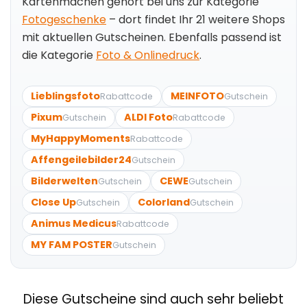
Kartenmachen gehört bei uns zur Kategorie
Fotogeschenke
– dort findet Ihr 21 weitere Shops
mit aktuellen Gutscheinen. Ebenfalls passend ist
die Kategorie
Foto & Onlinedruck
.
Lieblingsfoto
MEINFOTO
Rabattcode
Gutschein
Pixum
ALDI Foto
Gutschein
Rabattcode
MyHappyMoments
Rabattcode
Affengeilebilder24
Gutschein
Bilderwelten
CEWE
Gutschein
Gutschein
Close Up
Colorland
Gutschein
Gutschein
Animus Medicus
Rabattcode
MY FAM POSTER
Gutschein
Diese Gutscheine sind auch sehr beliebt