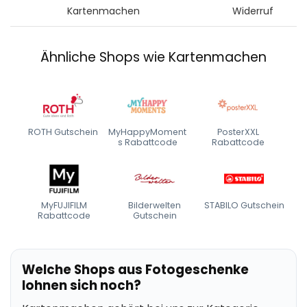
Kartenmachen
Widerruf
Ähnliche Shops wie Kartenmachen
ROTH Gutschein
MyHappyMoment
PosterXXL
s Rabattcode
Rabattcode
MyFUJIFILM
Bilderwelten
STABILO Gutschein
Rabattcode
Gutschein
Welche Shops aus Fotogeschenke
lohnen sich noch?