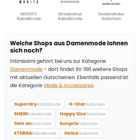
MOHITO
Stradivarius
Seidensticker
Rabattcode
Rabattcode
Gutschein
Welche Shops aus Damenmode lohnen
sich noch?
Intimissimi gehört bei uns zur Kategorie
Damenmode
– dort findet Ihr 166 weitere Shops
mit aktuellen Gutscheinen. Ebenfalls passend ist
die Kategorie
Mode & Accessoires
.
Superdry
G-Star
Rabattcode
Gutschein
SHEIN
Happy Size
Rabattcode
Gutschein
Sieh an
bonprix
Gutschein
Gutschein
ETERNA
Heine
Rabattcode
Gutschein