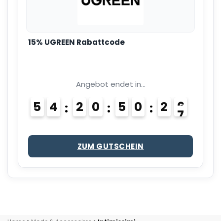
15% UGREEN Rabattcode
Angebot endet in...
5
4
2
0
5
0
2
6
ZUM GUTSCHEIN