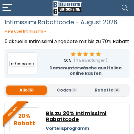
Intimissimi Rabattcode - August 2026
Mehr über Intimissimi
Intimissimi bietet euch elegante Wäsche und
5 aktuelle Intimissimi Angebote mit bis zu 70% Rabatt
Loungewear, die Komfort und femininen Stil harmonisch
verbindet. Feine Materialien, sorgfältige Verarbeitung und
zeitlose Designs sorgen für ein angenehmes Tragegefühl
Ø:
5
(
4
Bewertungen)
im Alltag und zu besonderen Momenten. Die Kollektionen
Damenunterwäsche aus Italien
setzen auf Qualität und Raffinesse. Mit einem Intimissimi
online kaufen
Rabattcode von Beliebteste Gutscheine gönnt ihr euch
stilvolle Lieblingsstücke und profitiert von einem
spürbaren Preisvorteil.
Alle
Codes
Rabatte
5
1
4
BELIEBT
Bis zu 20% Intimissimi
20%
Rabattcode
Rabatt
Vorteilsprogramm