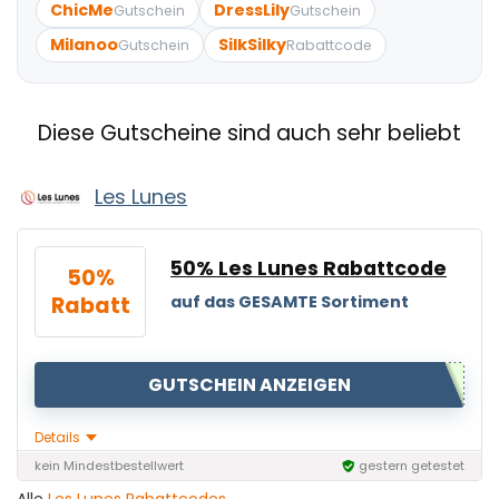
ChicMe
DressLily
Gutschein
Gutschein
Milanoo
SilkSilky
Gutschein
Rabattcode
Diese Gutscheine sind auch sehr beliebt
Les Lunes
50% Les Lunes Rabattcode
50%
Rabatt
auf das GESAMTE Sortiment
GUTSCHEIN ANZEIGEN
Details
kein Mindestbestellwert
gestern getestet
Alle
Les Lunes Rabattcodes