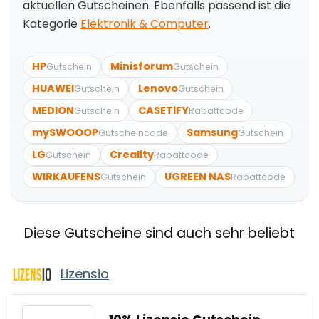
aktuellen Gutscheinen. Ebenfalls passend ist die
Kategorie
Elektronik & Computer
.
HP
Minisforum
Gutschein
Gutschein
HUAWEI
Lenovo
Gutschein
Gutschein
MEDION
CASETiFY
Gutschein
Rabattcode
mySWOOOP
Samsung
Gutscheincode
Gutschein
LG
Creality
Gutschein
Rabattcode
WIRKAUFENS
UGREEN NAS
Gutschein
Rabattcode
Diese Gutscheine sind auch sehr beliebt
Lizensio