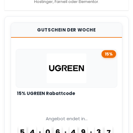
Hostinger, Farnell oder Elementor.
GUTSCHEIN DER WOCHE
15%
15% UGREEN Rabattcode
Angebot endet in...
5
4
0
6
4
9
3
6