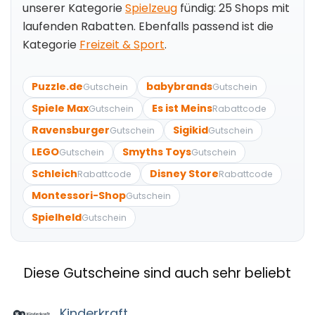
unserer Kategorie
Spielzeug
fündig: 25 Shops mit
laufenden Rabatten. Ebenfalls passend ist die
Kategorie
Freizeit & Sport
.
Puzzle.de
babybrands
Gutschein
Gutschein
Spiele Max
Es ist Meins
Gutschein
Rabattcode
Ravensburger
Sigikid
Gutschein
Gutschein
LEGO
Smyths Toys
Gutschein
Gutschein
Schleich
Disney Store
Rabattcode
Rabattcode
Montessori-Shop
Gutschein
Spielheld
Gutschein
Diese Gutscheine sind auch sehr beliebt
Kinderkraft