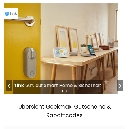
G-Star
Bis 50% im Summer Sale
❮
❯
Übersicht Geekmaxi Gutscheine &
Rabattcodes