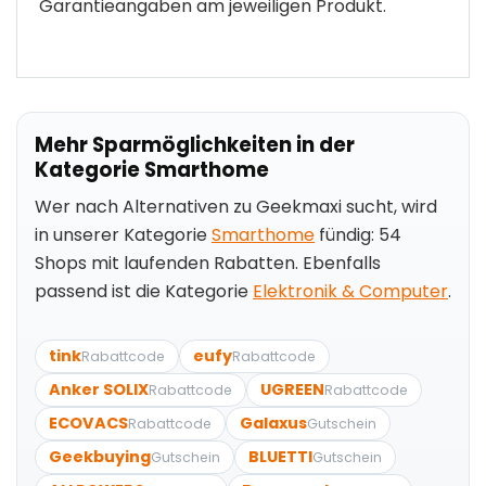
Garantieangaben am jeweiligen Produkt.
Mehr Sparmöglichkeiten in der
Kategorie Smarthome
Wer nach Alternativen zu Geekmaxi sucht, wird
in unserer Kategorie
Smarthome
fündig: 54
Shops mit laufenden Rabatten. Ebenfalls
passend ist die Kategorie
Elektronik & Computer
.
tink
eufy
Rabattcode
Rabattcode
Anker SOLIX
UGREEN
Rabattcode
Rabattcode
ECOVACS
Galaxus
Rabattcode
Gutschein
Geekbuying
BLUETTI
Gutschein
Gutschein