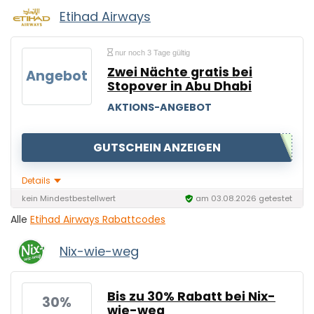
Etihad Airways
nur noch 3 Tage gültig
Zwei Nächte gratis bei
Angebot
Stopover in Abu Dhabi
AKTIONS-ANGEBOT
GUTSCHEIN ANZEIGEN
Details
kein Mindestbestellwert
am 03.08.2026 getestet
Alle
Etihad Airways Rabattcodes
Nix-wie-weg
Bis zu 30% Rabatt bei Nix-
30%
wie-weg