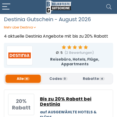
Destinia Gutschein - August 2026
Mehr über Destinia
Bei Destinia entdeckt ihr eine große Auswahl an Hotels,
4 aktuelle Destinia Angebote mit bis zu 20% Rabatt
Flügen und Reiseangeboten weltweit – von entspannten
Strandurlauben bis zu aufregenden Städtereisen. Ob
individuell oder als Paket gebucht, hier findet ihr flexible
Ø:
5
(
2
Bewertungen)
Optionen für jedes Budget und Reiseziel. Mit einem
Reisebüro, Hotels, Flüge,
Destinia Gutschein von Beliebteste Gutscheine könnt ihr
Appartments
eure nächste Reise mit attraktivem Vorteil buchen.
Alle
Codes
Rabatte
4
0
4
Bis zu 20% Rabatt bei
20%
Destinia
Rabatt
auf AUSGEWÄHLTE HOTELS &