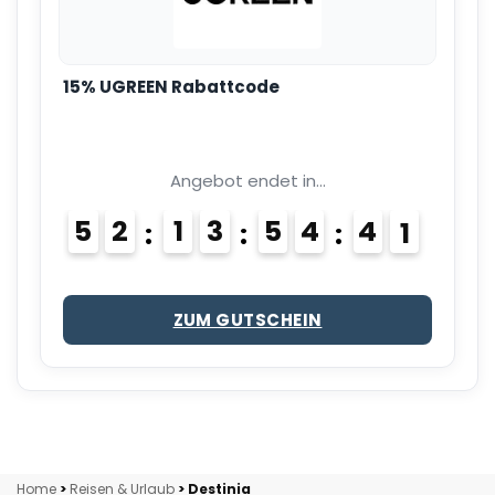
15% UGREEN Rabattcode
Angebot endet in...
5
2
1
3
5
4
4
0
ZUM GUTSCHEIN
Home
>
Reisen & Urlaub
>
Destinia