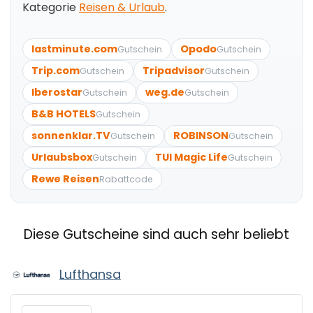
Kategorie
Reisen & Urlaub
.
lastminute.com
Opodo
Gutschein
Gutschein
Trip.com
Tripadvisor
Gutschein
Gutschein
Iberostar
weg.de
Gutschein
Gutschein
B&B HOTELS
Gutschein
sonnenklar.TV
ROBINSON
Gutschein
Gutschein
Urlaubsbox
TUI Magic Life
Gutschein
Gutschein
Rewe Reisen
Rabattcode
Diese Gutscheine sind auch sehr beliebt
Lufthansa