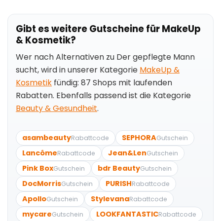
Gibt es weitere Gutscheine für MakeUp
& Kosmetik?
Wer nach Alternativen zu Der gepflegte Mann
sucht, wird in unserer Kategorie
MakeUp &
Kosmetik
fündig: 87 Shops mit laufenden
Rabatten. Ebenfalls passend ist die Kategorie
Beauty & Gesundheit
.
asambeauty
SEPHORA
Rabattcode
Gutschein
Lancôme
Jean&Len
Rabattcode
Gutschein
Pink Box
bdr Beauty
Gutschein
Gutschein
DocMorris
PURISH
Gutschein
Rabattcode
Apollo
Stylevana
Gutschein
Rabattcode
mycare
LOOKFANTASTIC
Gutschein
Rabattcode