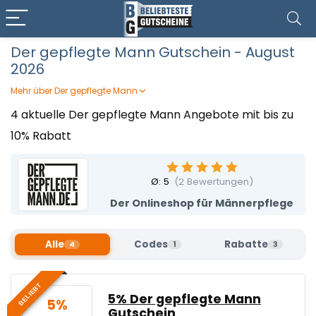
Der gepflegte Mann Gutschein - August
2026
Mehr über Der gepflegte Mann
Entdeckt die Welt von Der gepflegte Mann – eure Adresse
4 aktuelle Der gepflegte Mann Angebote mit bis zu
für hochwertige Männerpflege! Ob Rasur, Bartpflege,
10% Rabatt
Gesichtspflege oder exklusive Düfte – hier findet ihr alles,
was das Männerherz begehrt. Gönnt euch hochwertige
Pflegeprodukte für Haut, Bart und Haar und spart dabei
clever, indem ihr einen Der gepflegte Mann Gutschein von
Ø:
5
(
2
Bewertungen)
Beliebteste Gutscheine einlöst!
Der Onlineshop für Männerpflege
Alle
Codes
Rabatte
4
1
3
BELIEBT
5% Der gepflegte Mann
5%
Gutschein