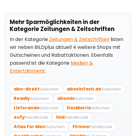
Mehr Sparmöglichkeiten in der
Kategorie Zeitungen & Zeitschriften
In der Kategorie
Zeitungen & Zeitschriften
listen
wir neben BILDplus aktuell 4 weitere Shops mit
Gutscheinen und Rabattaktionen. Ebenfalls
passend ist die Kategorie
Medien &
Entertainment
.
abo-direkt
aboeinfach.de
Gutschein
Gutschein
Readly
abomix
Gutschein
Gutschein
Lieferando
DocMorris
Gutschein
Gutschein
eufy
tink
Rabattcode
Rabattcode
Atlas For Men
Firmoo
Gutschein
Rabattcode