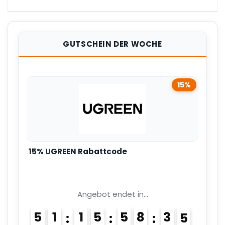
GUTSCHEIN DER WOCHE
15%
15% UGREEN Rabattcode
Angebot endet in...
5
1
1
5
5
8
3
4