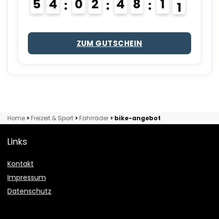
5
4
0
2
4
8
0
9
0
1
ZUM GUTSCHEIN
Home
>
Freizeit & Sport
>
Fahrräder
>
bike-angebot
Links
Kontakt
Impressum
Datenschutz