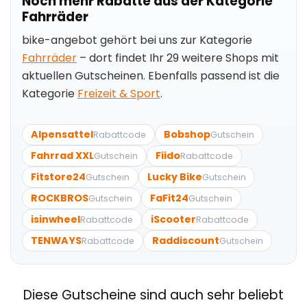
Noch mehr Rabatte aus der Kategorie
Fahrräder
bike-angebot gehört bei uns zur Kategorie
Fahrräder
– dort findet Ihr 29 weitere Shops mit
aktuellen Gutscheinen. Ebenfalls passend ist die
Kategorie
Freizeit & Sport
.
Alpensattel
Bobshop
Rabattcode
Gutschein
Fahrrad XXL
Fiido
Gutschein
Rabattcode
Fitstore24
Lucky Bike
Gutschein
Gutschein
ROCKBROS
FaFit24
Gutschein
Gutschein
isinwheel
iScooter
Rabattcode
Rabattcode
TENWAYS
Raddiscount
Rabattcode
Gutschein
Diese Gutscheine sind auch sehr beliebt