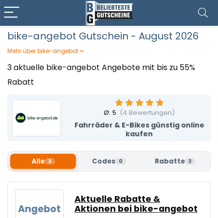
bike-angebot Gutschein - August 2026
Mehr über bike-angebot
Bereit für neue Abenteuer auf zwei Rädern? Bei bike-
3 aktuelle bike-angebot Angebote mit bis zu 55%
angebot erwartet euch eine riesige Auswahl an
Rabatt
Fahrrädern und E-Bikes – von sportlichen Mountainbikes
über komfortable Cityräder bis hin zu innovativen E-Bikes.
Dank der Zusammenarbeit mit lokalen Fachhändlern
Ø:
5
(
4
Bewertungen)
profitiert ihr von hochwertiger Qualität und kompetenter
Beratung. Ein bike-angebot Gutschein von Beliebteste
Fahrräder & E-Bikes günstig online
Gutscheine hilft euch dabei, euer Traumrad zum
kaufen
attraktiven Preis zu ergattern!
Alle
Codes
Rabatte
3
0
3
Aktuelle Rabatte &
Angebot
Aktionen bei bike-angebot