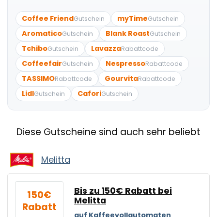
Coffee Friend
myTime
Gutschein
Gutschein
Aromatico
Blank Roast
Gutschein
Gutschein
Tchibo
Lavazza
Gutschein
Rabattcode
Coffeefair
Nespresso
Gutschein
Rabattcode
TASSIMO
Gourvita
Rabattcode
Rabattcode
Lidl
Cafori
Gutschein
Gutschein
Diese Gutscheine sind auch sehr beliebt
Melitta
Bis zu 150€ Rabatt bei
150€
Melitta
Rabatt
auf Kaffeevollautomaten