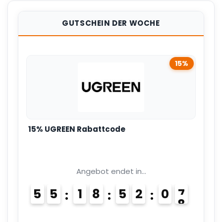
GUTSCHEIN DER WOCHE
15%
15% UGREEN Rabattcode
Angebot endet in...
5
5
1
8
5
2
0
6
7