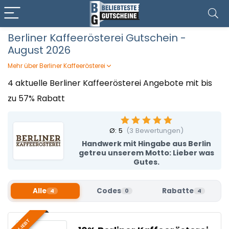
Berliner Kaffeerösterei Gutschein -
August 2026
Mehr über Berliner Kaffeerösterei
Ihr liebt echten Kaffee­genuss mit Herz und Hand? Die
4 aktuelle Berliner Kaffeerösterei Angebote mit bis
Berliner Kaffeerösterei röstet seit Generationen feinste
zu 57% Rabatt
Bohnen in liebevoller Trommelarbeit – direkt in Berlin –
und bietet dazu edle Tees, hausgemachte Schokolade
sowie Torten aus eigener Manufaktur. Mit einem Berliner
Ø:
5
(
3
Bewertungen)
Kaffeerösterei Gutschein von Beliebteste Gutscheine holt
ihr euch echte Genussmomente zum Vorteilspreis!
Handwerk mit Hingabe aus Berlin
getreu unserem Motto: Lieber was
Gutes.
Alle
Codes
Rabatte
4
0
4
BELIEBT