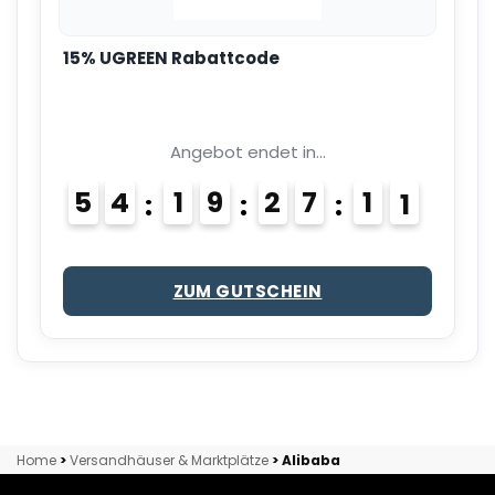
15% UGREEN Rabattcode
Angebot endet in...
5
4
1
9
2
7
1
0
ZUM GUTSCHEIN
Home
>
Versandhäuser & Marktplätze
>
Alibaba