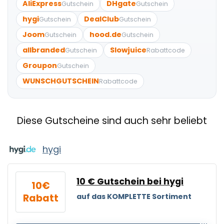
AliExpress
DHgate
Gutschein
Gutschein
hygi
DealClub
Gutschein
Gutschein
Joom
hood.de
Gutschein
Gutschein
allbranded
Slowjuice
Gutschein
Rabattcode
Groupon
Gutschein
WUNSCHGUTSCHEIN
Rabattcode
Diese Gutscheine sind auch sehr beliebt
hygi
10 € Gutschein bei hygi
10€
Rabatt
auf das KOMPLETTE Sortiment