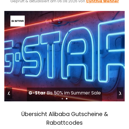
Geprüft & aktualisiert am
06.08.2026
von
Cynthia Wehner
G-Star
Bis 50% im Summer Sale
❮
❯
Übersicht Alibaba Gutscheine &
Rabattcodes