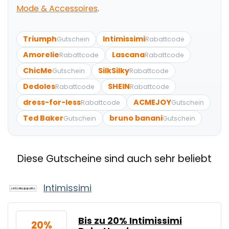
Mode & Accessoires
.
Triumph
Intimissimi
Gutschein
Rabattcode
Amorelie
Lascana
Rabattcode
Rabattcode
ChicMe
SilkSilky
Gutschein
Rabattcode
Dedoles
SHEIN
Rabattcode
Rabattcode
dress-for-less
ACMEJOY
Rabattcode
Gutschein
Ted Baker
bruno banani
Gutschein
Gutschein
Diese Gutscheine sind auch sehr beliebt
Intimissimi
Bis zu 20% Intimissimi
20%