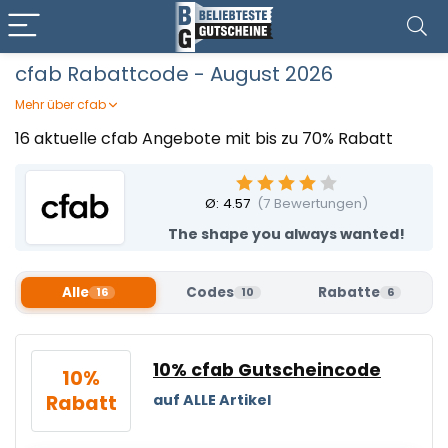
cfab Rabattcode - August 2026
Mehr über cfab
Erlebt bei cfab hochwertige Shapewear und nahtlose
16 aktuelle cfab Angebote mit bis zu 70% Rabatt
Essentials, die sich wie eine zweite Haut anfühlen –
entworfen für Komfort und ideale Silhouette bei jedem
Anlass. Die zeitlosen Designs und soften Materialien
Ø:
4.57
(
7
Bewertungen)
machen jedes Teil zum vielseitigen Lieblingsstück für
The shape you always wanted!
drunter. Sichert euch jetzt euren cfab Rabattcode von
Beliebteste Gutscheine und genießt stilvolle Intimates zu
attraktiven Preisen.
Alle
Codes
Rabatte
16
10
6
10% cfab Gutscheincode
10%
Rabatt
auf ALLE Artikel