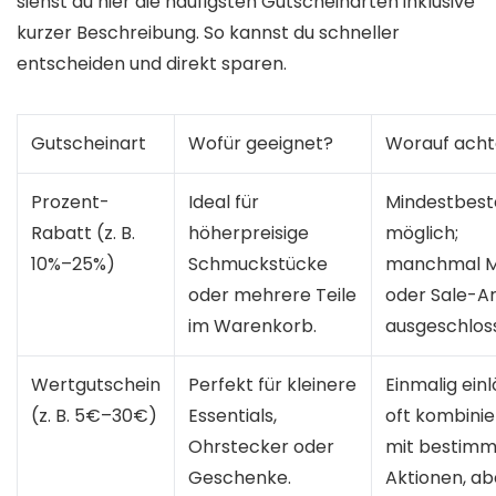
siehst du hier die häufigsten Gutscheinarten inklusive
kurzer Beschreibung. So kannst du schneller
entscheiden und direkt sparen.
Gutscheinart
Wofür geeignet?
Worauf ach
Prozent-
Ideal für
Mindestbest
Rabatt (z. B.
höherpreisige
möglich;
10%–25%)
Schmuckstücke
manchmal M
oder mehrere Teile
oder Sale-Ar
im Warenkorb.
ausgeschlos
Wertgutschein
Perfekt für kleinere
Einmalig einl
(z. B. 5€–30€)
Essentials,
oft kombini
Ohrstecker oder
mit bestim
Geschenke.
Aktionen, ab